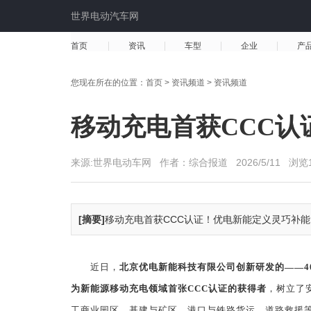
世界电动汽车网
首页
资讯
车型
企业
产
您现在所在的位置：
首页
>
资讯频道
>
资讯频道
移动充电首获CCC
来源:世界电动车网 作者：综合报道
2026/5/11
浏览1
[摘要]
移动充电首获CCC认证！优电新能定义灵巧补能
近日，
北京优电新能科技有限公司创新研发的——
4
为新能源移动充电领域首张
CCC
认证的获得者
，树立了
工商业园区、基建与矿区、港口与铁路货运、道路救援