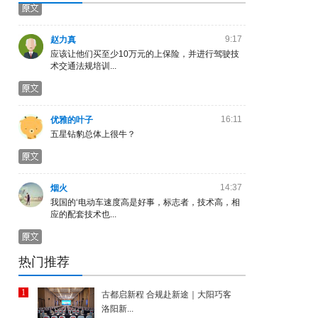
9:17
赵力真
应该让他们买至少10万元的上保险，并进行驾驶技
术交通法规培训...
16:11
优雅的叶子
五星钻豹总体上很牛？
14:37
烟火
我国的‘电动车速度高是好事，标志者，技术高，相
应的配套技术也...
20:24
消失的云
热门推荐
在坦洲骑超标电动车要拘留吗
1
古都启新程 合规赴新途｜大阳巧客
洛阳新...
16:11
周乐林