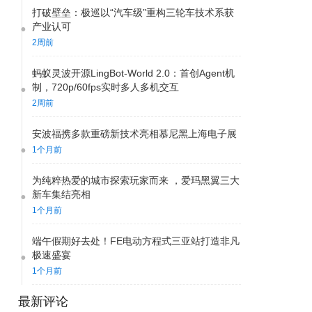
什么企业快让我打...
打破壁垒：极巡以“汽车级”重构三轮车技术系获
产业认可
2周前
15:12
乌托邦
方面群众，就是好！
蚂蚁灵波开源LingBot-World 2.0：首创Agent机
制，720p/60fps实时多人多机交互
2周前
Dreamboy
11:05
再好的車路权是主要问题。需努力。
安波福携多款重磅新技术亮相慕尼黑上海电子展
1个月前
为纯粹热爱的城市探索玩家而来 ，爱玛黑翼三大
2:24
穆和容
新车集结亮相
我有雅迪电动车不保护经销商权益的新闻，谁写的
1个月前
文章来帮我写一下...
端午假期好去处！FE电动方程式三亚站打造非凡
极速盛宴
13:04
塞外江南
1个月前
不是
最新评论