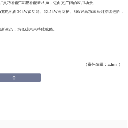
“灵巧补能”重塑补能新格局，迈向更广阔的应用场景。
动充电机向
30kW
多功能、
62.5kW
高防护、
80kW
高功率系列持续进阶，
源新生态，为低碳未来持续赋能。
（责任编辑：admin）
0