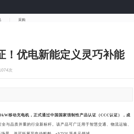
品
采购
认证！优电新能定义灵巧补能
074次
0kW
移动充
电机
，正式通过中国国家强制性产品认证（
CCC
认证），成
安全与品质并重的行业新标杆。该产品可广泛用于智慧交通、物流运输、
等场景，并可拓展至电动船舶、
eVTOL
等多元领域。