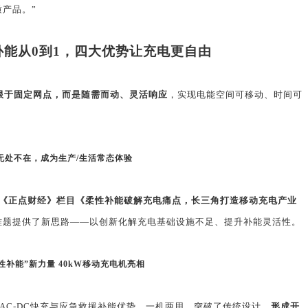
产品。”
补能从
0
到
1
，四大优势让充电更自由
限于固定网点，而是随需而动、灵活响应
，实现电能空间可移动、时间可
无处不在，成为生产
/
生活常态体验
《正点财经》栏目《柔性补能破解充电痛点，长三角打造移动充电产业
难题提供了新思路
——
以创新化解充电基础设施不足、提升补能灵活性。
性补能”新力量
40kW
移动充电机亮相
AC-DC
快充与应急救援补能优势，一机两用，突破了传统设计，
形成开