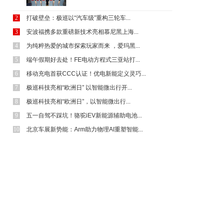
轻便根本没说
2
打破壁垒：极巡以“汽车级”重构三轮车...
3
安波福携多款重磅新技术亮相慕尼黑上海...
4
为纯粹热爱的城市探索玩家而来 ，爱玛黑...
10:58
负春风
请问雅迪特订款日丰管是你们厂做的吗
5
端午假期好去处！FE电动方程式三亚站打...
6
移动充电首获CCC认证！优电新能定义灵巧...
7
极巡科技亮相“欧洲日” 以智能微出行开...
3:33
翁容雅
8
极巡科技亮相“欧洲日”，以智能微出行...
要禁，不生产可以了，全国不准生产摩托车电动
车，因为这是你们所...
9
五一自驾不踩坑！骆驼iEV新能源辅助电池...
10
北京车展新势能：Arm助力物理AI重塑智能...
23:50
童天伯
大志全封闭电动三轮车也是正式厂家，怎么就上不
了牌照呢？
22:05
飞流直上
乐生高端电轿，诚招空白区域代理商15995047814