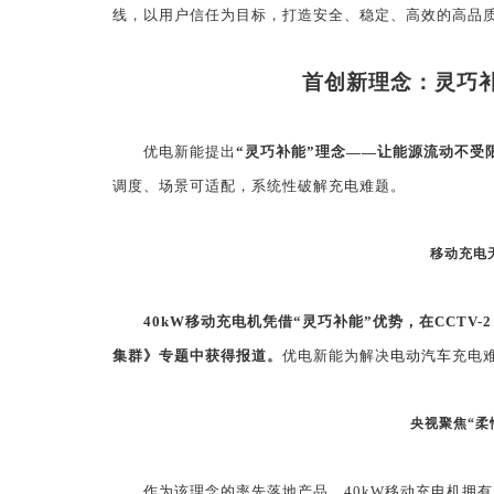
线，以用户信任为目标，打造安全、稳定、高效的高品质
首创新理念：灵巧
优电新能提出
“灵巧补能”理念——让能源流动不受
调度、场景可适配，系统性破解充电难题。
移动充电
40kW
移动充电机凭借
“
灵巧补能
”
优势，在
CCTV-2
集群》专题中获得报道。
优电新能为解决
电动汽车
充电
央视聚焦“柔
作为该理念的率先落地产品，
40kW
移动充电机拥有