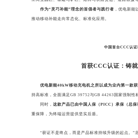
作为“灵巧补能”理念的首倡者与践行者
，优电新能
推动移动补能走向常态化、标准化应用。
中国首台
CCC
认证
首获
CCC
认证：铸就
优电新能
40kW
移动充电机之所以成为业内第一款获
持高标准，全面满足
GB 39752
与
GB 44263
国家强制性
同时，
这款产品已由中国人保（
PICC
）承保（总保
重保障，为终端运营提供坚实后盾。
“获证不是终点，而是产品标准持续升级的起点。”