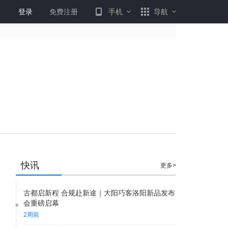
登录
免费注册
手机
导航
快讯
更多>
古都启新程 合规赴新途｜大阳巧客洛阳新品发布
会重磅启幕
16:51
入戏太深
2周前
车坏了，卖车的不干了，全国售后电话一直不接，