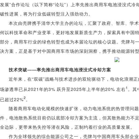
发展”合作论坛（以下简称“论坛”）上率先推出商用车
电池
浸没式冷
破性进展，将为行业低碳转型注入强劲动力。
本次由壳牌携手清华大学主办的论坛，汇聚了政府、智库、学术
何以科技革命和产业变革，更好地发展新质生产力，探索具有中国
部分，商用车行业的绿色转型也成为本届论坛的核心议题。壳牌与
决方案，正是基于对中国商用车市场的深刻洞察，携手推动能源转
技术突破——率先推出商用车电池浸没式冷却方案
近年来，在“双碳”战略与技术进步的双轮驱动下，电动化浪潮
1
场渗透率已从2021年的3% 跃升至2025年上半年的20% 左右
。其
2
已超过22%
。
随着商用车电动化规模的快速扩张，动力电池系统的热管理问题
件，电池散热系统目前仍以底部冷却方案为主流，但其散热能力不
全边际，更带来热失控等潜在风险，正制约着行业的高质量发展。
作为全球领先的综合能源公司之一，壳牌与中国商用车头部企业一