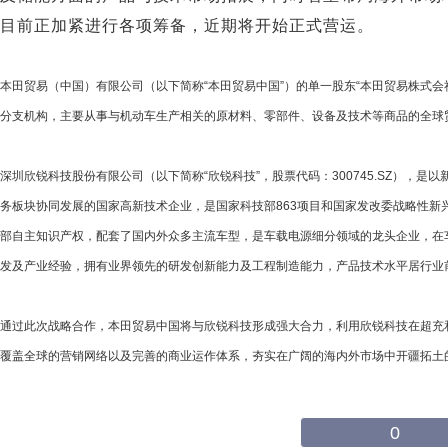
目前正加紧进行各项筹备，近期将开始正式营运。
本田贸易（中国）有限公司（以下简称“本田贸易中国”）的单一股东“本田贸易株式会
分支机构，主要从事与机动车生产相关的原材料、零部件、设备及技术等商品的全球贸
深圳欣锐科技股份有限公司（以下简称“欣锐科技”，股票代码：300745.SZ），是
务板块协同发展的国家高新技术企业，是国家科技部863项目和国家发改委战略性新
部自主知识产权，配套了国内外众多主流车型，是车载电源细分领域的龙头企业，在
发及产业经验，拥有业界领先的研发创新能力及工程制造能力，产品技术水平居行业
通过此次战略合作，本田贸易中国将与欣锐科技形成强大合力，利用欣锐科技在超充
覆盖全球的营销网络以及完善的商业运作体系，夯实在广阔的海内外市场中开疆拓土
0